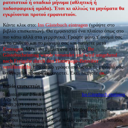
ρατσιστικό ή οπαδικό μήνυμα (αθλητική ή
ποδοσφαιρική ομάδα). Έτσι κι αλλιώς τα μηνύματα θα
εγκρίνονται προτού εμφανιστούν.
Κάντε κλικ στο:
Ins Gästebuch eintragen
(γράψτε στο
βιβλίο επισκεπτών). Θα εμφανιστεί ένα πλαίσιο όπως στο
πιο κάτω αλλά στα γερμανικά. Γράψτε μόνο τ' όνομά σας
ή το επίθετο και το μήνυμά σας και πατήστε μετά
Eintragen
. Μετά θα βγάλει ένα πλαίσιο (
Ihr
Gästebucheintrag wurde versendet und wird umgehend
nach Freigabe durch den Homepage-Betreiber
veröffentlicht
.)
Το οποίο γράφει απλώς ότι το μήνυμά σας
θα εγκριθεί προτού εμφανιστεί. Εκεί πατήστε
οκ.
Βιβλίο επισκεπτών
6 Einträge auf 2 Seiten
Ins Gästebuch eintragen
Λιζα Μ.
28.09.2023
19:17:34
Σας ευχαριστώ για όλα κύριε Ιβανίδη .Με βοηθήσατε πολυ .
Kommentar:
Να είσαι πάντα καλά Λίζα! Και ό,τι άλλο χρειαστείς να μη διστάσεις
να επικοινωνήσεις μαζί μου!