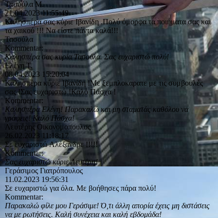
Τασούλα Μ.
21.04.2023
11:55:49
Καλησπέρα σας κύριε Ιβανίδη .Πολύ όμορφα τα ποιήματα σας και
τα χαικού !!! Να είστε πάντα καλά!!!
Τασούλα
Kommentar:
Καλησπέρα σας κυρία Τασούλα. Σας ευχαριστώ πολύ!
Ελένη Τ.
08.04.2023
15:20:04
Καλησπέρα κύριε Ιβανίδη !Με ξεμπλοκαρατε με τις συμβουλές
σας !Σας ευχαριστώ !Καλό Πάσχα !
Kommentar:
Καλησπέρα Ελένη! Παρακαλώ και μη σταματάς καθόλου να
γράφεις! Καλό Πάσχα!
Λευτέρης Οικονομοπουλος
26.02.2023
11:18:17
Σε ευχαριστώ Αλέξανδρε !!!!!
Kommentar:
Σας ευχαριστώ κύριε Λευτέρη!
Γεράσιμος Γιατρόπουλος
11.02.2023
19:56:31
Σε ευχαριστώ για όλα. Με βοήθησες πάρα πολύ!
Kommentar:
Παρακαλώ φίλε μου Γεράσιμε! Ό,τι άλλη απορία έχεις μη διστάσεις
να με ρωτήσεις. Καλή συνέχεια και καλή εβδομάδα!